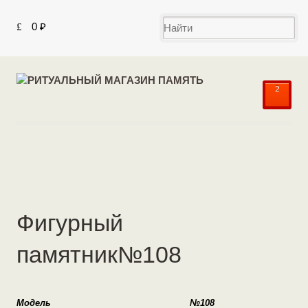
0
₽
²
Фигурный
памятник№108
Модель
№108