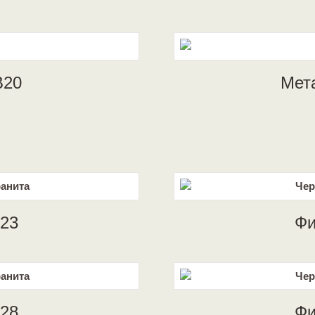
B20
Мет
23
Фи
28
Фи