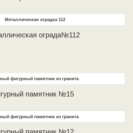
аллическая ограда№112
гурный памятник №15
гурный памятник №12