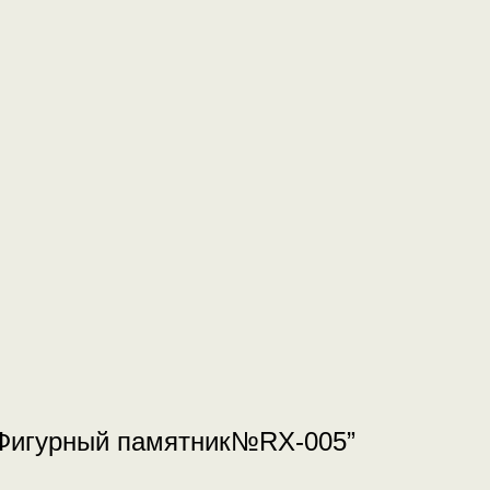
 “Фигурный памятник№RX-005”