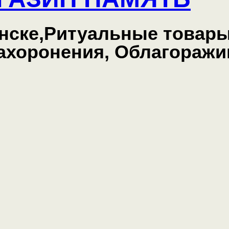
нске,Ритуальные товары
захоронения, Облагоражи