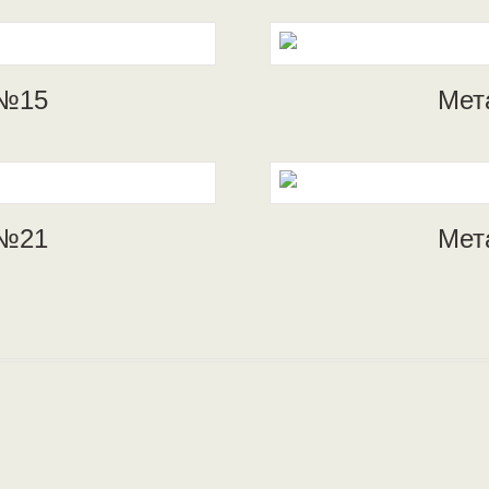
 №15
Мет
 №21
Мет