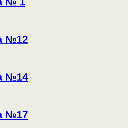
а № 1
а №12
а №14
а №17