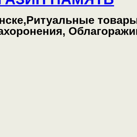
нске,Ритуальные товары
захоронения, Облагоражи