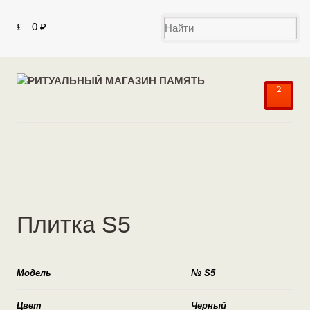
0
₽
²
Плитка S5
Модель
№ S5
Цвет
Черный