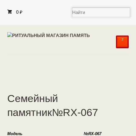
0
₽
²
Семейный
памятник№RX-067
Модель
№RX-067