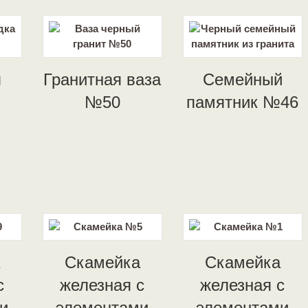
я
Гранитная ваза
Семейный
№50
памятник №46
Скамейка
Скамейка
с
железная с
железная с
и
элементами
элементами