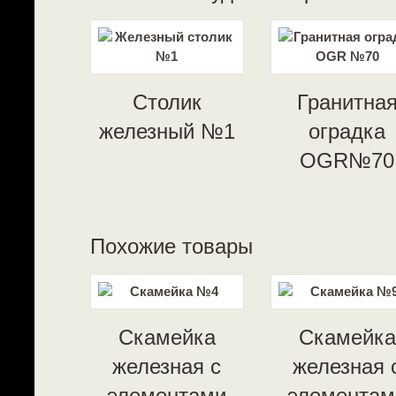
Столик
Гранитна
железный №1
оградка
OGR№70
Похожие товары
Скамейка
Скамейка
железная с
железная 
элементами
элементам